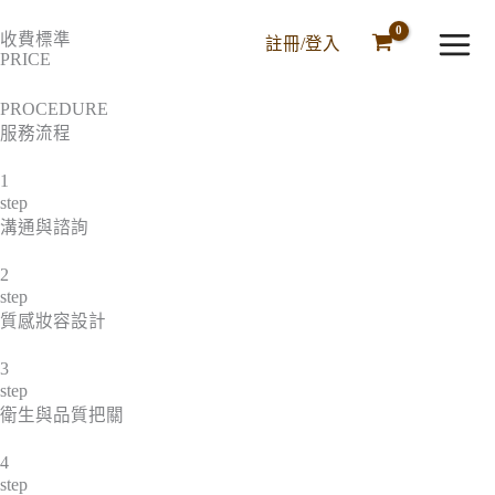
跳
收費標準
至
註冊/登入
PRICE
主
要
PROCEDURE
內
服務流程
容
1
step
溝通與諮詢
2
step
質感妝容設計
3
step
衛生與品質把關
4
step