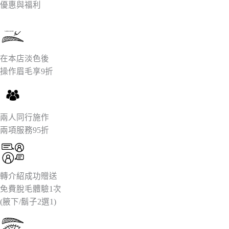
優惠與福利
%DISCOUNT
在本店淡色後
操作眉毛享9折
兩人同行施作
兩項服務95折
轉介紹成功贈送
免費脫毛體驗1次
(腋下/鬍子2選1)