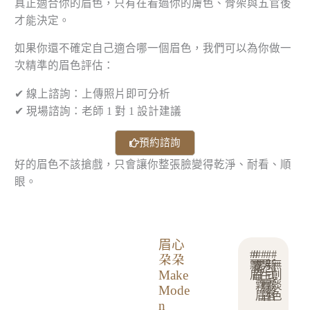
真正適合你的眉色，只有在看過你的膚色、骨架與五官後
才能決定。
如果你還不確定自己適合哪一個眉色，我們可以為你做一
次精準的眉色評估：
✔ 線上諮詢：上傳照片即可分析
✔ 現場諮詢：老師 1 對 1 設計建議
預約諮詢
好的眉色不該搶戲，只會讓你整張臉變得乾淨、耐看、順
眼。
眉心
#
#
#
#
#
#
朶朶
台
飄
霧
男
男
新
無
Make
眉
眉
生
生
式
創
中
霧
飄
霧
淡
Mode
眉
眉
唇
色
市
n