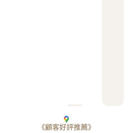
約
三
個
月
內
免
費
補
色
壹
次
《顧客好評推薦》