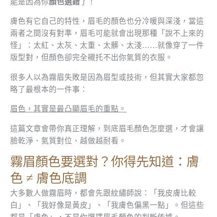
能是因為你
顏色選錯
了！
膚色有它自己的特性，眉毛的顏色也分冷暖與深淺，當這
兩者之間沒有對準，眉毛可能就會出現那種「說不上來的
怪」：太紅、太灰、太重、太髒、太淺……就像穿了一件
版型對，但顏色卻完全襯托不出你氣質的衣服。
很多人以為霧眉失敗是因為眉型或技術，但其實大家都忽
略了最根本的一件事：
眉色，其實是最凸顯眉毛的重點。
這篇文章會帶你真正理解，到底眉毛顏色怎麼選，才會讓
臉乾淨、氣質對位、越做越耐看。
霧眉顏色要選對？你得先知道：膚
色 ≠ 膚色底調
大多數人做霧眉時，都會先跟紋繡師說：「我皮膚比較
白」、「我好像是黃皮」、「我膚色偏黑一點」。但這些