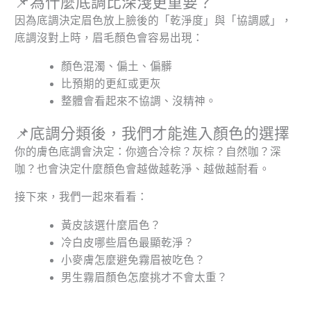
📌為什麼底調比深淺更重要？
因為底調決定眉色放上臉後的「乾淨度」與「協調感」，
底調沒對上時，眉毛顏色會容易出現：
顏色混濁、偏土、偏髒
比預期的更紅或更灰
整體會看起來不協調、沒精神。
📌底調分類後，我們才能進入顏色的選擇
你的膚色底調會決定：你適合冷棕？灰棕？自然咖？深
咖？也會決定什麼顏色會越做越乾淨、越做越耐看。
接下來，我們一起來看看：
黃皮該選什麼眉色？
冷白皮哪些眉色最顯乾淨？
小麥膚怎麼避免霧眉被吃色？
男生霧眉顏色怎麼挑才不會太重？