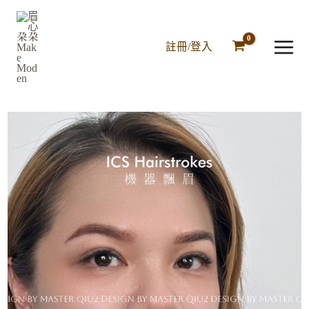
跳
至
主
註冊/登入
要
內
容