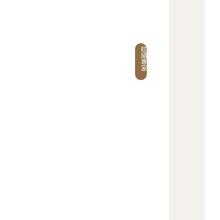
9
:
0
0
紋
繡
專
家
採
預
約
制
，
請
於
兩
周
前
完
成
預