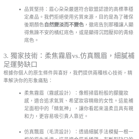
品質堅持：眉心朶朶嚴選符合歐盟認證的高標準穩
定產品。我們拒絕使用劣質來源，目的是為了確保
後期顏色
自然變淡而不變色
，徹底告別那種讓人顯
得焦躁不安的橘紅底色，或是顯得沉悶壓抑的青綠
底色。
3. 獨家技術：柔焦霧眉vs.仿真飄眉，細膩補
足運勢缺口
根據你個人的原生條件與喜好，我們提供兩種核心技術，精
準解決你的形象痛點：
柔焦霧眉（霧感設計）：像輕掃眉粉般的朦朧妝
感，適合追求氣質、希望妝容精緻的女性。這能補
足面相中的「精氣神」，讓你看起來溫柔且具有親
和力，更容易吸引貴人靠近。
仿真飄眉（毛流設計）：透過細膩手法模擬一根一