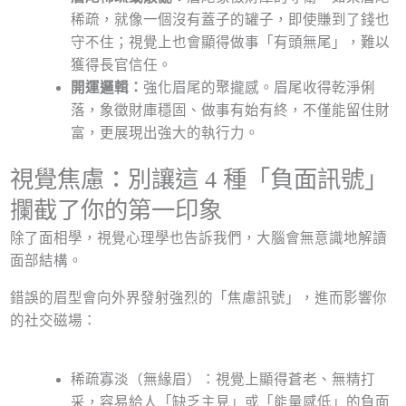
稀疏，就像一個沒有蓋子的罐子，即使賺到了錢也
守不住；視覺上也會顯得做事「有頭無尾」，難以
獲得長官信任。
開運邏輯：
強化眉尾的聚攏感。眉尾收得乾淨俐
落，象徵財庫穩固、做事有始有終，不僅能留住財
富，更展現出強大的執行力。
視覺焦慮：別讓這 4 種「負面訊號」
攔截了你的第一印象
除了面相學，視覺心理學也告訴我們，大腦會無意識地解讀
面部結構。
錯誤的眉型會向外界發射強烈的「焦慮訊號」，進而影響你
的社交磁場：
稀疏寡淡（無緣眉）：視覺上顯得蒼老、無精打
采，容易給人「缺乏主見」或「能量感低」的負面