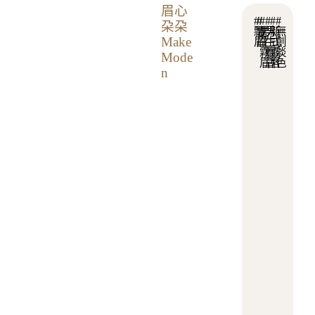
眉心
#
#
#
#
#
#
朶朶
台
飄
霧
男
男
新
無
Make
眉
眉
生
生
式
創
中
霧
飄
霧
淡
Mode
眉
眉
唇
色
市
n
南
屯
區
大
聖
街
3
7
3
號
1
1
: