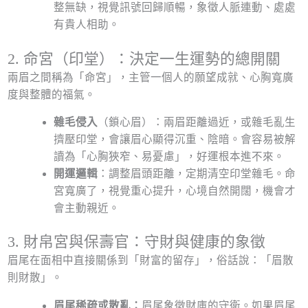
整無缺，視覺訊號回歸順暢，象徵人脈連動、處處
有貴人相助。
2. 命宮（印堂）：決定一生運勢的總開關
兩眉之間稱為「命宮」，主管一個人的願望成就、心胸寬廣
度與整體的福氣。
雜毛侵入
（鎖心眉）：兩眉距離過近，或雜毛亂生
擠壓印堂，會讓眉心顯得沉重、陰暗。會容易被解
讀為「心胸狹窄、易憂慮」，好運根本進不來。
開運邏輯
：調整眉頭距離，定期清空印堂雜毛。命
宮寬廣了，視覺重心提升，心境自然開闊，機會才
會主動親近。
3. 財帛宮與保壽官：守財與健康的象徵
眉尾在面相中直接關係到「財富的留存」，俗話說：「眉散
則財散」。
眉尾稀疏或散亂：
眉尾象徵財庫的守衛。如果眉尾