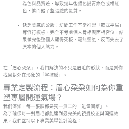
為色料品質差，導致幾年後顏色變青綠色或橘紅
色，進而毀了整張臉的氣質。
缺乏美感的公版：坊間工作室常推崇「韓式平眉」
等流行模板，完全不考慮個人骨相與面相宮位，結
果做完後整個人顯得死板、毫無靈氣，反而失去了
原本的個人魅力。
在「眉心朶朶」，我們解決的不只是眉毛的形狀，而是幫你
找回對外在形象的「掌控感」。
專業定製流程：眉心朶朶如何為你重
塑專屬開運氣場？
我們深知，每一張臉都是獨一無二的「能量圖譜」。
為了確保每一對眉毛都能達到最完美的視覺校正與開運效
果，我們堅持以下專業美學設計流程：