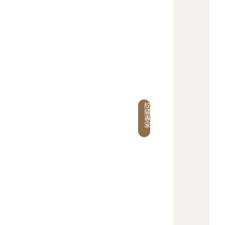
0
0
~
1
9
:
0
0
紋
繡
專
家
採
預
約
制
，
請
於
兩