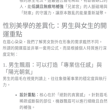
根的原生毛流。這最適合眉毛稀疏、有斷裂缺口的
人，能
低調且無痕地補強
「兄弟宮」的人脈磁場與
「財庫」的守護力，讓原本散亂的能量重新凝聚。
性別美學的差異化：男生與女生的開
運重點
在眉心朶朶，我們了解男女對外在形象的需求截然不同。
所謂的開運眉並非單一套用公式，而是根據個人特質進行深
度定制：
1. 男生飄眉：可以打造「專業信任感」與
「陽光朝氣」
男生的眉毛在視覺判讀上，往往象徵著事業的穩定度與執行
力。
設計重點：
核心在於「絕對的真實感」。針對眉毛
稀疏或斷裂的部位，機器飄眉可以進行細緻且自然
的補強。