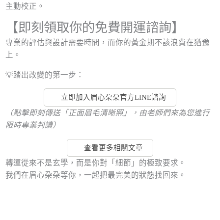
主動校正。
【即刻領取你的免費開運諮詢】
專業的評估與設計需要時間，而你的黃金期不該浪費在猶豫
上。
💡踏出改變的第一步：
立即加入眉心朶朶官方LINE諮詢
（點擊即刻傳送「正面
眉毛
清晰照」，由老師
們來
為您進行
限時專業判讀）
查看更多相關文章
轉運從來不是玄學，而是你對「細節」的極致要求。
我們在眉心朶朶等你，一起把最完美的狀態找回來。