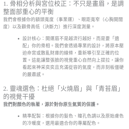
1. 骨相分析與宮位校正：不只是畫眉，是調
整面部重心的平衡
我們會根據你的額頭寬度（事業運）、眼距寬窄（心胸開闊
度）以及顴骨高低（決斷力）進行深度測量。
設計核心：開運眉不是越流行越好，而是要「適
配」你的骨相。我們會透過專業的設計，將原本壓
迫命宮或散亂財庫的線條，重新導引至正確的位
置。這能讓整張臉的視覺重心自然向上提拉，讓你
看起來神采奕奕且充滿從容的氣度，而非刻板僵硬
的嚴肅感。
2. 靈魂選色：杜絕「火燒眉」與「青苔眉」
的視覺干擾
我們對顏色的執著，源於對你原生氣質的保護。
精準配製：根據你的髮色、瞳孔色調以及原始膚色
的冷暖度，選用最適合你的專屬配色。