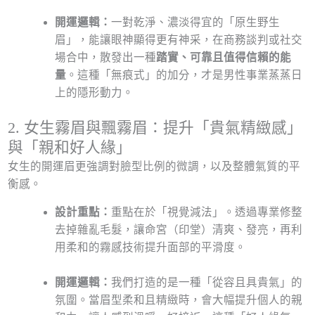
開運邏輯：
一對乾淨、濃淡得宜的「原生野生
眉」，能讓眼神顯得更有神采，在商務談判或社交
場合中，散發出一種
踏實、可靠且值得信賴的能
量
。這種「無痕式」的加分，才是男性事業蒸蒸日
上的隱形動力。
2. 女生霧眉與飄霧眉：提升「貴氣精緻感」
與「親和好人緣」
女生的開運眉更強調對臉型比例的微調，以及整體氣質的平
衡感。
設計重點：
重點在於「視覺減法」。透過專業修整
去掉雜亂毛髮，讓命宮（印堂）清爽、發亮，再利
用柔和的霧感技術提升面部的平滑度。
開運邏輯：
我們打造的是一種「從容且具貴氣」的
氛圍。當眉型柔和且精緻時，會大幅提升個人的親