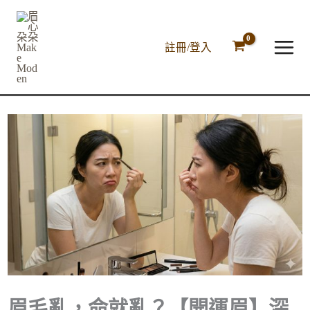
跳
至
主
註冊/登入
要
內
容
眉毛亂，命就亂？【開運眉】深