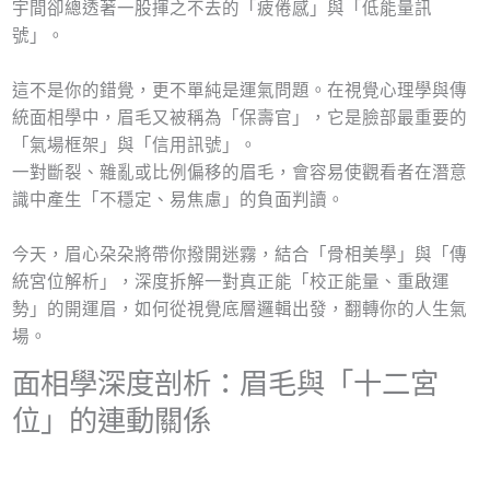
宇間卻總透著一股揮之不去的「疲倦感」與「低能量訊
號」。
這不是你的錯覺，更不單純是運氣問題。在視覺心理學與傳
統面相學中，眉毛又被稱為「保壽官」，它是臉部最重要的
「氣場框架」與「信用訊號」。
一對斷裂、雜亂或比例偏移的眉毛，會容易使觀看者在潛意
識中產生「不穩定、易焦慮」的負面判讀。
今天，眉心朶朶將帶你撥開迷霧，結合「骨相美學」與「傳
統宮位解析」，深度拆解一對真正能「校正能量、重啟運
勢」的開運眉，如何從視覺底層邏輯出發，翻轉你的人生氣
場。
面相學深度剖析：眉毛與「十二宮
位」的連動關係